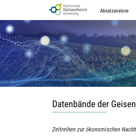
Zum
Inhalt
Absatzanalyse
springen
Datenbände der Geise
Zeitreihen zur ökonomischen Nachh